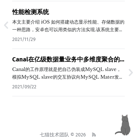
性能检测系统
本文主要介绍 iOS 如何搭建动态显示性能、存储数据的
一种思路，安卓也可以用类似的方法实现.该系统主要实
现实时获取七猫免费小说阅读时的性能数据，并上传到
2021/11/29
服务端进行监控显示.…
Canal在亿级数据量业务中多维度聚合的
应用
Canal的工作原理就是把自己伪装成MySQL slave，
模拟MySQL slave的交互协议向MySQL Mater发送
dump协议，MySQL mater收到Canal发送过来的
2021/09/22
dump请求，开始推送binary log给Canal，然后
Canal解析binary log，再发送到存储目的地，它的特
性使得我们可以简单的应用它通过数据库表数据状态来
解耦业务，一方面，通过简单的配置就能实现数据源发
布订阅模型，操作简单；另一方面，订阅数据的存储支
持多种方式，可满足不同的业务类型。在有相似的场景
七猫技术团队 © 2026