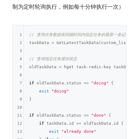
制为定时轮询执行，例如每十分钟执行一次）
1
// 查询任务数据表间隔时间内指定任务的最新一条记录
2
taskData = GetLatestTaskData(custom_listen_ta
3
4
// 查询指定任务缓存状态
5
oldTaskData = hget task-redis-key taskData.ta
6
7
if
 oldTaskData.status == 
"doing"
 {

8
exit
"doing"
9
}

10
11
if
 oldTaskData.status == 
"done"
 {

12
if
 taskData.id == oldTaskData.id {

13
exit
"already done"