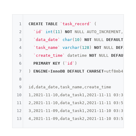
1
CREATE
TABLE
`task_record`
 (

2
`id`
int
(
11
) 
NOT
NULL
 AUTO_INCREMENT,

3
`data_date`
char
(
10
) 
NOT
NULL
DEFAULT
''
 C
4
`task_name`
varchar
(
128
) 
NOT
NULL
DEFAULT
5
`create_time`
 datetime 
NOT
NULL
DEFAULT
CU
6
PRIMARY
KEY
 (
`id`
)

7
) 
ENGINE
=
InnoDB
DEFAULT
CHARSET
=utf8mb4;
8
9
id,data_date,task_name,create_time

10
1,2021-11-10,data_task1,2021-11-11 03:38:28

11
2,2021-11-10,data_task2,2021-11-11 03:52:35

12
3,2021-11-09,data_task1,2021-11-10 03:39:44

13