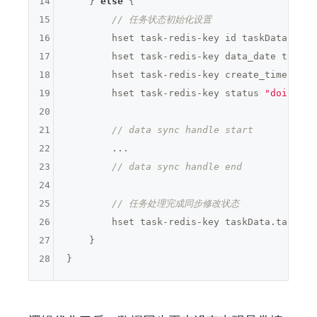
14
    } 
else
 {

15
// 任务状态初始化设置
16
        hset task-redis-key id taskData.id

17
        hset task-redis-key data_date taskDat
18
        hset task-redis-key create_time taskD
19
        hset task-redis-key status 
"doing"
20
21
// data sync handle start
22
        ...

23
// data sync handle end
24
25
// 任务处理完成同步修改状态
26
        hset task-redis-key taskData.task_na
27
    }

28