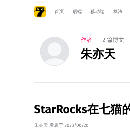
首页
后端
移动端
算法
作者
2 篇博文
朱亦天
StarRocks在七猫
朱亦天
发表于
2023/06/26