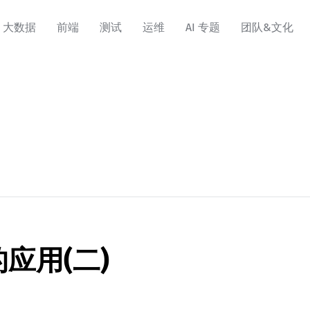
大数据
前端
测试
运维
AI 专题
团队&文化
的应用(二)