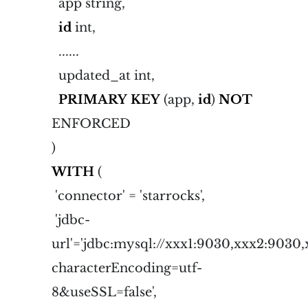
app string,
id
int,
......
updated_at int,
PRIMARY
KEY
(app,
id
)
NOT
ENFORCED
)
WITH
(
'connector' = 'starrocks',
'jdbc-
url'='jdbc:mysql://xxx1:9030,xxx2:9030
characterEncoding=utf-
8&useSSL=false',