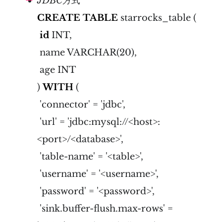
JDBC方式
CREATE
TABLE
starrocks_table (
id
INT,
name VARCHAR(20),
age INT
)
WITH
(
'connector' = 'jdbc',
'url' = 'jdbc:mysql://<host>:
<port>/<database>',
'table-name' = '<table>',
'username' = '<username>',
'password' = '<password>',
'sink.buffer-flush.max-rows' =