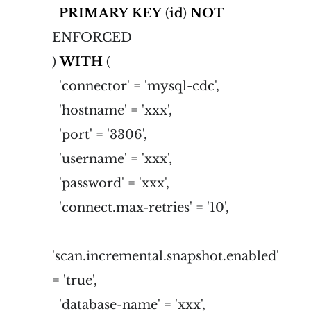
PRIMARY
KEY
(
id
)
NOT
ENFORCED
)
WITH
(
'connector' = 'mysql-cdc',
'hostname' = 'xxx',
'port' = '3306',
'username' = 'xxx',
'password' = 'xxx',
'connect.max-retries' = '10',
'scan.incremental.snapshot.enabled'
= 'true',
'database-name' = 'xxx',