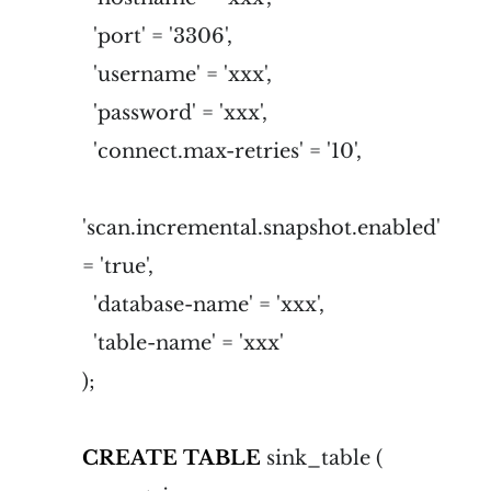
'port' = '3306',
'username' = 'xxx',
'password' = 'xxx',
'connect.max-retries' = '10',
'scan.incremental.snapshot.enabled'
= 'true',
'database-name' = 'xxx',
'table-name' = 'xxx'
);
CREATE
TABLE
sink_table (