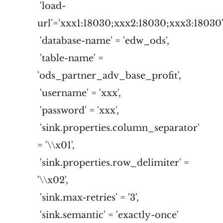
'load-
url'='xxx1:18030;xxx2:18030;xxx3:18030'
'database-name' = 'edw_ods',
'table-name' =
'ods_partner_adv_base_profit',
'username' = 'xxx',
'password' = 'xxx',
'sink.properties.column_separator'
= '\\x01',
'sink.properties.row_delimiter' =
'\\x02',
'sink.max-retries' = '3',
'sink.semantic' = 'exactly-once'