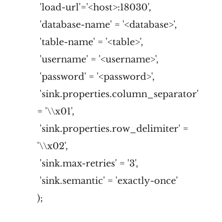
'load-url'='<host>:18030',
'database-name' = '<database>',
'table-name' = '<table>',
'username' = '<username>',
'password' = '<password>',
'sink.properties.column_separator'
= '\\x01',
'sink.properties.row_delimiter' =
'\\x02',
'sink.max-retries' = '3',
'sink.semantic' = 'exactly-once'
);