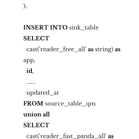
);
INSERT
INTO
sink_table
SELECT
cast('reader_free_all'
as
string)
as
app,
id
,
......
updated_at
FROM
source_table_qm
union
all
SELECT
cast('reader_fast_panda_all'
as