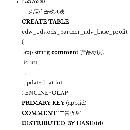
StarRocks
-- 实际广告收入表
CREATE
TABLE
edw_ods.ods_partner_adv_base_profit
(
app string
comment
'产品标识',
id
int,
......
updated_at int
) ENGINE=OLAP
PRIMARY
KEY
(app,
id
)
COMMENT
'广告收益'
DISTRIBUTED
BY
HASH
(
id
)