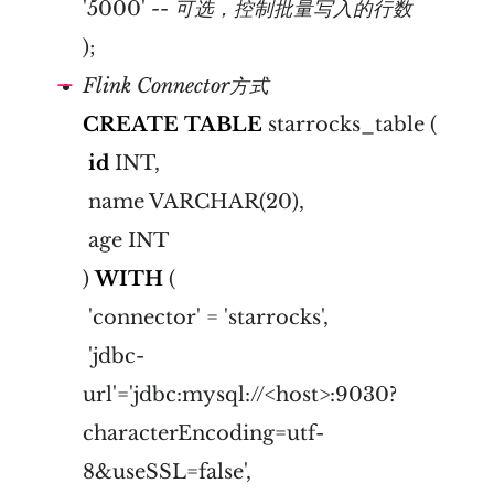
'5000'
-- 可选，控制批量写入的行数
);
Flink Connector方式
CREATE
TABLE
starrocks_table (
id
INT,
name VARCHAR(20),
age INT
)
WITH
(
'connector' = 'starrocks',
'jdbc-
url'='jdbc:mysql://<host>:9030?
characterEncoding=utf-
8&useSSL=false',