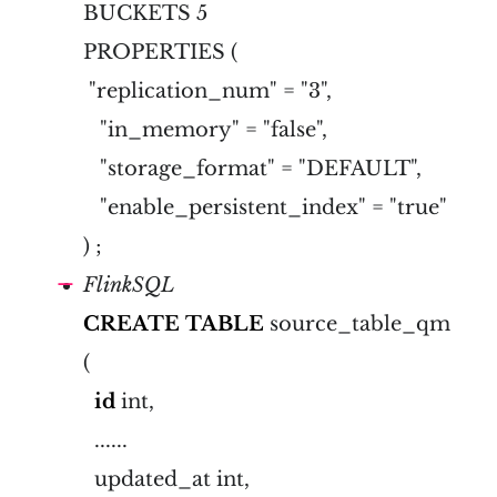
BUCKETS 5
PROPERTIES (
"replication_num" = "3",
"in_memory" = "false",
"storage_format" = "DEFAULT",
"enable_persistent_index" = "true"
) ;
FlinkSQL
CREATE
TABLE
source_table_qm
(
id
int,
......
updated_at int,