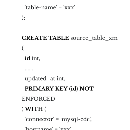
'table-name' = 'xxx'
);
CREATE
TABLE
source_table_xm
(
id
int,
......
updated_at int,
PRIMARY
KEY
(
id
)
NOT
ENFORCED
)
WITH
(
'connector' = 'mysql-cdc',
'hostname' = 'xxx',