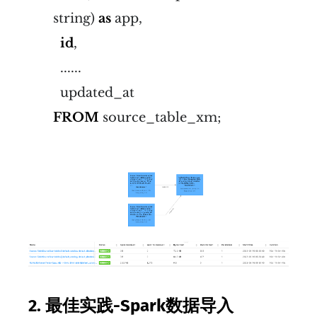
string)
as
app,
id
,
......
updated_at
FROM
source_table_xm;
2.
最佳实践-Spark数据导入