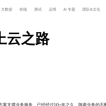
大数据
前端
测试
运维
AI 专题
团队&文化
上云之路
案支撑业务服务，已经经过10+年之久。随着业务的不