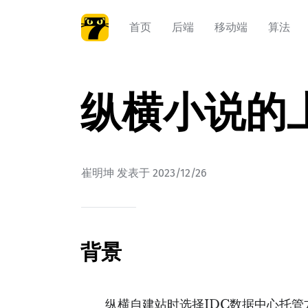
首页
后端
移动端
算法
纵横小说的
崔明坤
发表于
2023/12/26
背景
纵横自建站时选择IDC数据中心托管方