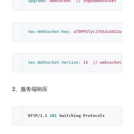
Upgrade
: 
websocket  // 升级到websocket
Sec-WebSocket-Key
: 
aT0PFGTycJ7US3uSO21w
Sec-WebSocket-Version
: 
13  // websocket版本
2、服务端响应
HTTP/1.1 
101
 Switching Protocols