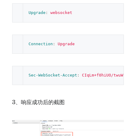
Upgrade
: 
websocket
Connection
: 
Upgrade
Sec-WebSocket-Accept
: 
CIqLm+f0hiUO/twuW7DYZ
3、响应成功后的截图