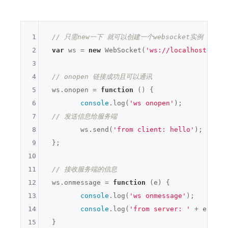
1
// 只需new一下 就可以创建一个websocket实例
2
var
 ws = 
new
 WebSocket(
'ws://localhost:8081
3
4
// onopen 链接成功且可以通讯
5
 ws.onopen = 
function
()
{

6
console
.log(
'ws onopen'
);

7
// 发送信息给服务端
8
	ws.send(
'from client: hello'
);

9
 };

10
11
// 接收服务端的信息
12
 ws.onmessage = 
function
(e)
{

13
console
.log(
'ws onmessage'
);

14
console
.log(
'from server: '
 + e.data)
15
 }