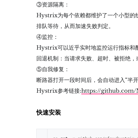
③资源隔离：
Hystrix为每个依赖都维护了⼀个⼩
排队等待，从⽽加速失败判定。
④监控：
Hystrix可以近乎实时地监控运⾏指
回退机制：当请求失败、超时、被拒绝，
⑤⾃我修复：
断路器打开⼀段时间后，会⾃动进⼊“半开
Hystrix参考链接:
https://github.com/
快速安装