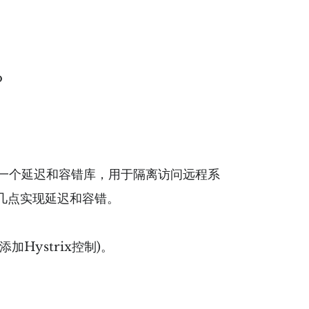
o
lix开源的⼀个延迟和容错库，⽤于隔离访问远程系
下几点实现延迟和容错。
加Hystrix控制)。