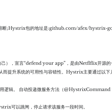
strix包的地址是:github.com/afex/hystrix-g
护自己），宣⾔“defend your app”，是由Netflf
而提升系统的可⽤性与容错性。Hystrix主要通过以
⽤逻辑。 ⾃动投递微服务⽅法（@HystrixCommand 添
strix可以跳闸，停⽌请求该服务⼀段时间。