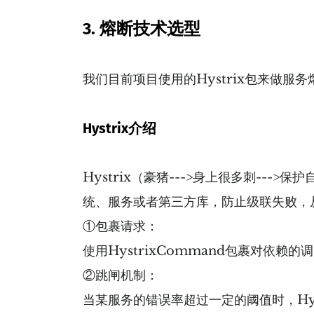
3. 熔断技术选型
我们目前项目使用的Hystrix包来做服务熔断;Hy
Hystrix介绍
Hystrix（豪猪--->身上很多刺--->保
统、服务或者第三⽅库，防⽌级联失败，从
①包裹请求：
使⽤HystrixCommand包裹对依赖的调
②跳闸机制：
当某服务的错误率超过⼀定的阈值时，Hy