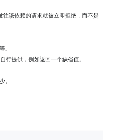
， 发往该依赖的请求就被⽴即拒绝，⽽不是
求等。
 ⾃⾏提供，例如返回⼀个缺省值。
可少。