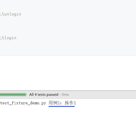
入unlogin
入login