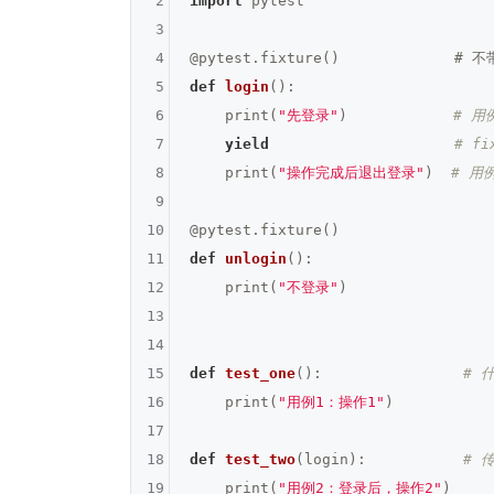
2
import
 pytest

3
4
@pytest.fixture()             #
5
def
login
()
:
6
    print(
"先登录"
)            
# 用
7
yield
# f
8
    print(
"操作完成后退出登录"
)  
# 用
9
10
@pytest.fixture()
11
def
unlogin
()
:
12
    print(
"不登录"
)

13
14
15
def
test_one
()
:
# 
16
    print(
"用例1：操作1"
)

17
18
def
test_two
(login)
:
# 传
19
    print(
"用例2：登录后，操作2"
)
