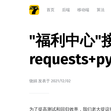
首页
后端
移动端
算法
"福利中心
requests+
饶娟
发表于
2021/12/02
为了提高测试和回归效率，我们老大提议