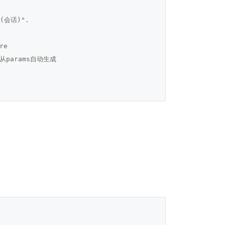
(会话)".
e

从params自动生成
