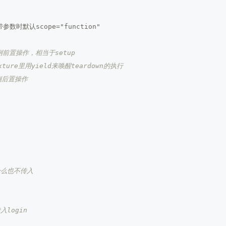
 不带参数时默认scope="function"
例前置操作，相当于setup
ixture里用yield来唤醒teardown的执行
例后置操作
什么也不传入
入login