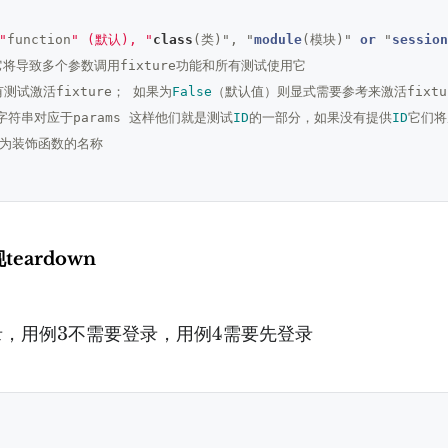
"
function
" (默认), "
class
(类)", "
module
(模块)" 
or
 "
session
将导致多个参数调用fixture功能和所有测试使用它

测试激活fixture； 如果为
False
（默认值）则显式需要参考来激活fixtur
字符串对应于params 这样他们就是测试
ID
的一部分，如果没有提供
ID
它们将
认为装饰函数的名称

现teardown
录，用例3不需要登录，用例4需要先登录