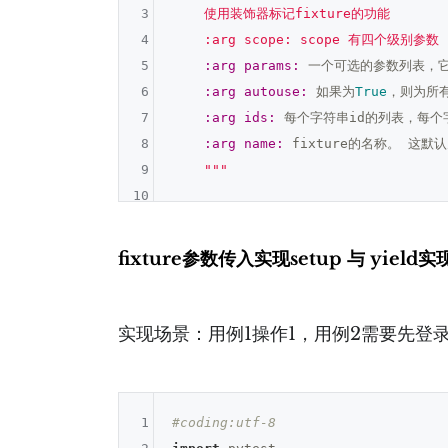
3
    使用装饰器标记fixture的功能

4
    :arg scope: scope 有四个级别参数 
5
:arg
params:
 一个可选的参数列表，它
6
:arg
autouse:
 如果为
True
，则为所有
7
:arg
ids:
 每个字符串id的列表，每个
8
:arg
name:
 fixture的名称。 这默
9
""
10
fixture参数传入实现setup 与 yield实
实现场景：用例1操作1，用例2需要先登
1
#coding:utf-8