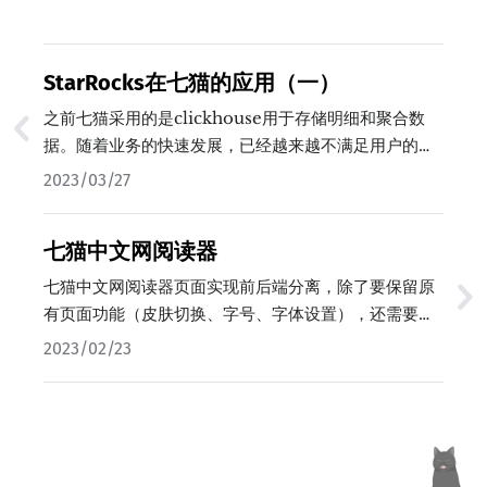
StarRocks在七猫的应用（一）
之前七猫采用的是clickhouse用于存储明细和聚合数
据。随着业务的快速发展，已经越来越不满足用户的需
求，主要表现为以下几点：1、使用门槛高，不支持标准
2023/03/27
sql，做分片后关联需要注意sql写法。2、并发能力差，
join性能不理想。3、运维成本高，故障恢复难度高。
七猫中文网阅读器
4、数据快速膨胀，查询性能达到瓶颈。5、
clickhouse去重效果差。为了解决以上问题，我们研究
七猫中文网阅读器页面实现前后端分离，除了要保留原
了StarRocks，使用下来，较好的解决了以上一些问
有页面功能（皮肤切换、字号、字体设置），还需要支
题，整体较满意。…
持vip用户在登录后可以正常阅读vip章节。…
2023/02/23