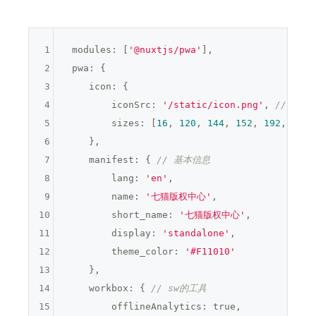
1
 modules: [
'@nuxtjs/pwa'
], 

2
 pwa: {

3
    icon: {

4
        iconSrc: 
'/static/icon.png'
, 
// pw
5
        sizes: [
16
, 
120
, 
144
, 
152
, 
192
, 
384
,
6
    },

7
    manifest: { 
// 基本信息
8
        lang: 
'en'
,

9
        name: 
'七猫版权中心'
,

10
        short_name: 
'七猫版权中心'
,

11
        display: 
'standalone'
,

12
        theme_color: 
'#F11010'
13
    },

14
    workbox: { 
// sw的工具
15
        offlineAnalytics: 
true
,
