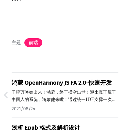
主题
前端
鸿蒙 OpenHarmony JS FA 2.0-快速开发
千呼万唤始出来！鸿蒙，终于横空出世！迎来真正属于
中国人的系统，鸿蒙他来啦！通过统一IDE支撑一次开
发，多端部署，实现跨终端生态共享。鸿蒙OS凭借多
2021/08/24
终端开发IDE，多语言统一编译，分布式架构Kit提供屏
幕布局控件以及交互的自动适配，支持控件拖拽，面向
浅析 Epub 格式及解析设计
预览的可视化编程，从而使开发者可以基于同一工程高