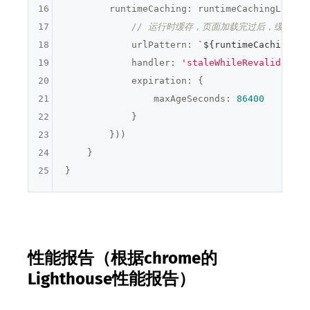
16
        runtimeCaching: runtimeCachingList.m
17
// 运行时缓存，页面加载完过后，缓存图
18
            urlPattern: 
`
${runtimeCaching}
/.
19
            handler: 
'staleWhileRevalidate'
,

20
            expiration: {

21
                maxAgeSeconds: 
86400
22
            }

23
        }))

24
    }

25
}
性能报告（根据chrome的
Lighthouse性能报告）