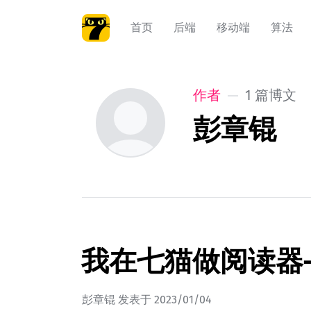
首页
后端
移动端
算法
作者
1 篇博文
彭章锟
我在七猫做阅读器
彭章锟
发表于
2023/01/04