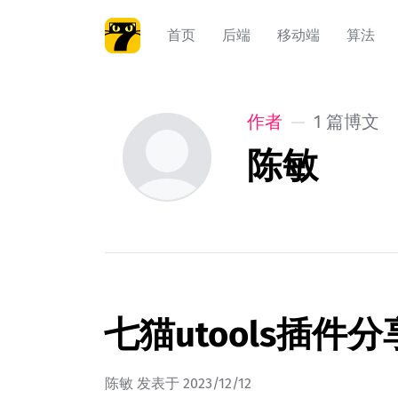
首页
后端
移动端
算法
作者
1 篇博文
陈敏
七猫utools插件分
陈敏
发表于
2023/12/12