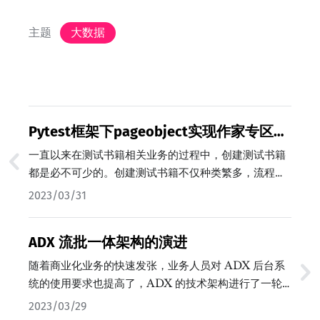
主题
大数据
Pytest框架下pageobject实现作家专区自
动化创建数据
一直以来在测试书籍相关业务的过程中，创建测试书籍
都是必不可少的。创建测试书籍不仅种类繁多，流程复
杂，书籍状态随流程的不同变化多样，手动添加不仅耗
2023/03/31
时费力而且测试完成后处理不当极易产生测试垃圾影响
线上业务。本文提供了一套在Pytest框架下使用
ADX 流批一体架构的演进
Pageobjrect实现UI自动化操作书籍创建签约的方案。
使用Pytest的主要原因有二，一是Pytest的文档丰富，
随着商业化业务的快速发张，业务人员对 ADX 后台系
属于较为成熟的测试框架。二是Pytest基于python的
统的使用要求也提高了，ADX 的技术架构进行了一轮
框架相较于其他的框架安装方便。Pytest的其他优势及
重构来满足新的业务需求，其中也包括 ADX 数据架构
2023/03/29
使用方法已有其他人进行过充分的介绍，本文不在赘
的升级。本文从业务需求出发，结合七猫数据现状，进