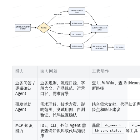
能力
面向问题
主要动作
业务问答 /
业务规则、流程口径、字
查 LLM-Wiki、查 Git
逻辑确认
段含义、产品规范、运营
断路径
Agent
口径、需求背景
研发辅助
需求理解、技术方案、影
结合需求文档、代码知识
Agent
响范围、测试用例、自测
险点和验证建议
验证、代码位置确认
MCP 知识
IDE、CLI、外部 Agent 需
暴露
、
kb_search
kb_a
能力
要查询知识库或代码知识
等工具
kb_sync_status
库