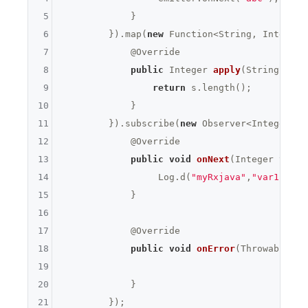
5
            }

6
        }).map(
new
 Function<String, Integer>(
7
@Override
8
public
 Integer 
apply
(String s)
{

9
return
 s.length();

10
            }

11
        }).subscribe(
new
 Observer<Integer>() 
12
@Override
13
public
void
onNext
(Integer var1)
14
                 Log.d(
"myRxjava"
,
"var1: "
+v
15
            }

16
17
@Override
18
public
void
onError
(Throwable t)
19
20
            }

21