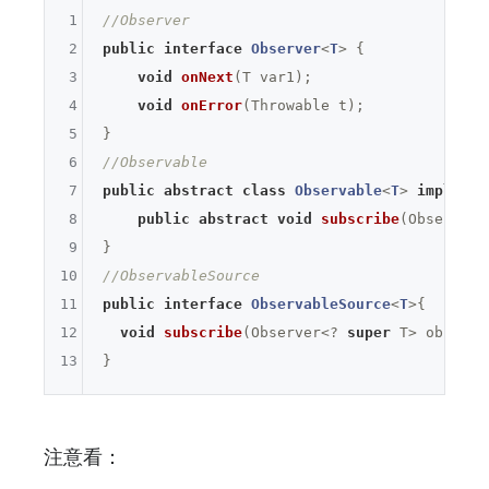
1
//Observer
2
public
interface
Observer
<
T
> 
{

3
void
onNext
(T var1)
;

4
void
onError
(Throwable t)
;

5
6
//Observable
7
public
abstract
class
Observable
<
T
> 
implemen
8
public
abstract
void
subscribe
(Observer<
9
10
//ObservableSource
11
public
interface
ObservableSource
<
T
>
{

12
void
subscribe
(Observer<? 
super
 T> observe
13
注意看：