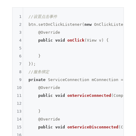
1
//设置点击事件
2
btn.setOnClickListener(
new
 OnClickListener() 
3
@Override
4
public
void
onClick
(View v)
{

5
6
    }

7
8
//服务绑定
9
private
 ServiceConnection mConnection = 
new
 
10
@Override
11
public
void
onServiceConnected
(Component
12
13
    }

14
@Override
15
public
void
onServiceDisconnected
(Compon
16