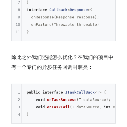
7
8
interface
Callback
<
Response
>
{

9
  onResponse(Response response);

10
  onFailure(Throwable throwable)

11
除此之外我们还能怎么优化？在我们的项目中
有一个专门的异步任务回调封装类：
1
public
interface
ITaskCallBack
<
T
> 
{

2
void
onTaskSuccess
(T dataSource)
;

3
void
onTaskFail
(T dataSource, 
int
 errorC
4