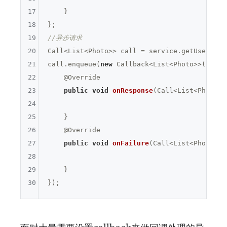
17
    }

18
19
//异步请求
20
Call<List<Photo>> call = service.getUserInfo(
21
call.enqueue(
new
 Callback<List<Photo>>() {

22
@Override
23
public
void
onResponse
(Call<List<Photo>>
24
25
    }

26
@Override
27
public
void
onFailure
(Call<List<Photo>> 
28
29
    }

30