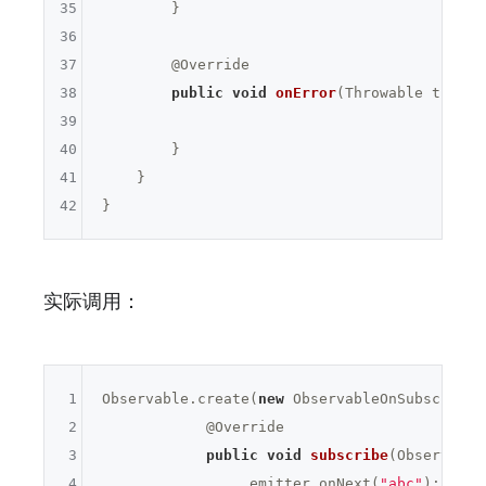
35
        }

36
37
@Override
38
public
void
onError
(Throwable t)
{

39
40
        }

41
    }

42
实际调用：
1
Observable.create(
new
 ObservableOnSubscribe<
2
@Override
3
public
void
subscribe
(Observable
4
                 emitter.onNext(
"abc"
);
