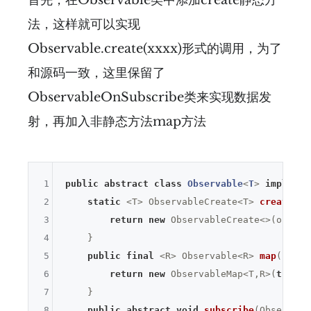
首先，在Observable类中添加create静态方
法，这样就可以实现
Observable.create(xxxx)形式的调用，为了
和源码一致，这里保留了
ObservableOnSubscribe类来实现数据发
射，再加入非静态方法map方法
1
public
abstract
class
Observable
<
T
> 
implemen
2
static
 <T> 
ObservableCreate<T> 
create
(Ob
3
return
new
 ObservableCreate<>(observ
4
    }

5
public
final
 <R> 
Observable<R> 
map
(Funct
6
return
new
 ObservableMap<T,R>(
this
,m
7
    }

8
public
abstract
void
subscribe
(Observer<