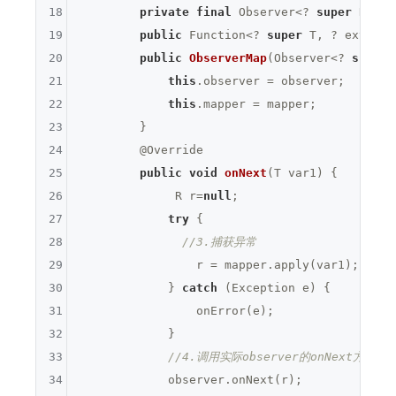
18
private
final
 Observer<? 
super
 R> ob
19
public
 Function<? 
super
 T, ? extends
20
public
ObserverMap
(Observer<? 
super
 
21
this
.observer = observer;

22
this
.mapper = mapper;

23
        }

24
@Override
25
public
void
onNext
(T var1)
{

26
             R r=
null
;

27
try
 {

28
//3.捕获异常
29
                r = mapper.apply(var1);

30
            } 
catch
 (Exception e) {

31
                onError(e);

32
            }

33
//4.调用实际observer的onNext方法
34
            observer.onNext(r);
