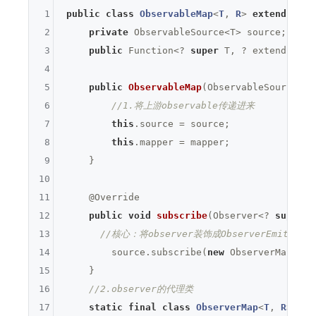
1
public
class
ObservableMap
<
T
, 
R
> 
extends
Obs
2
private
 ObservableSource<T> source;

3
public
 Function<? 
super
 T, ? extends R> m
4
5
public
ObservableMap
(ObservableSource<T>
6
//1.将上游observable传递进来  
7
this
.source = source;

8
this
.mapper = mapper;

9
    }

10
11
@Override
12
public
void
subscribe
(Observer<? 
super
 R
13
//核心：将observer装饰成ObserverEmitter，
14
        source.subscribe(
new
 ObserverMap<>(o
15
    }

16
//2.observer的代理类
17
static
final
class
ObserverMap
<
T
, 
R
> 
imp