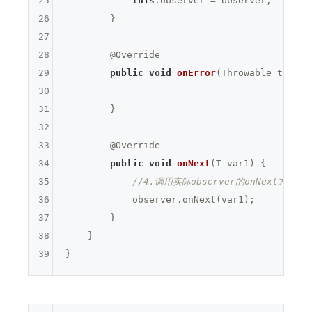
25
this
.observer = observer;

26
        }

27
28
@Override
29
public
void
onError
(Throwable t)
{

30
31
        }

32
33
@Override
34
public
void
onNext
(T var1)
{

35
//4.调用实际observer的onNext方法
36
            observer.onNext(var1);

37
        }

38
    }

39