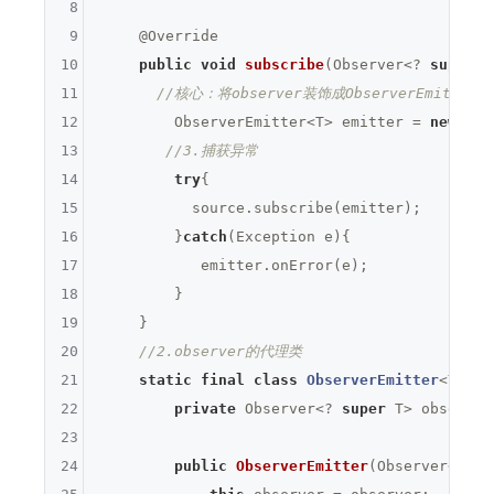
8
9
@Override
10
public
void
subscribe
(Observer<? 
super
 T
11
//核心：将observer装饰成ObserverEmitter，
12
        ObserverEmitter<T> emitter = 
new
 Obs
13
//3.捕获异常
14
try
{

15
          source.subscribe(emitter);

16
        }
catch
(Exception e){

17
           emitter.onError(e);

18
        } 

19
    }

20
//2.observer的代理类
21
static
final
class
ObserverEmitter
<
T
> 
im
22
private
 Observer<? 
super
 T> observer;
23
24
public
ObserverEmitter
(Observer<? 
su