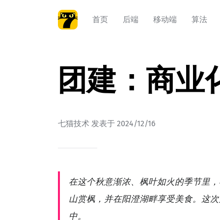
首页
后端
移动端
算法
团建：商业
七猫技术
发表于
2024/12/16
在这个秋意渐浓、枫叶如火的季节里，
山赏枫，并在阳澄湖畔享受美食。这次
中。