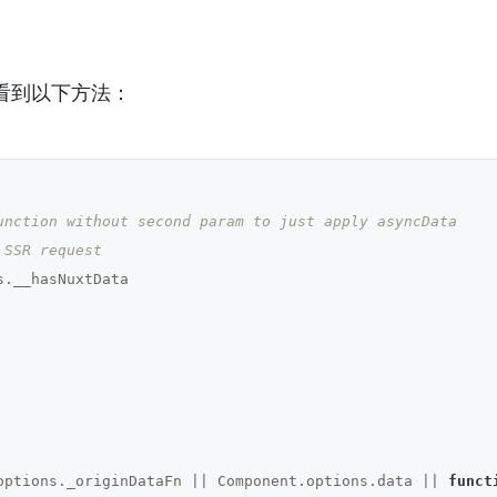
看到以下方法：
unction without second param to just apply asyncData
 SSR request
.__hasNuxtData

options._originDataFn || Component.options.data || 
funct