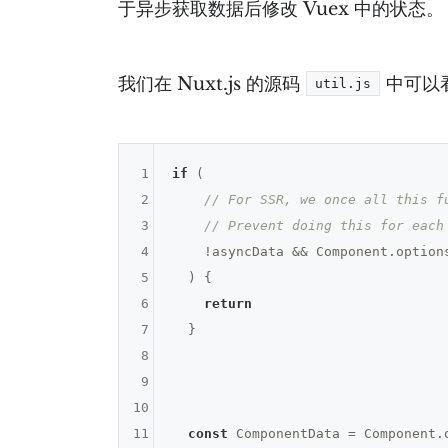
于异步获取数据后修改 Vuex 中的状态。
我们在 Nuxt.js 的源码
中可以
util.js
1
if
 (

2
// For SSR, we once all this f
3
// Prevent doing this for each
4
    !asyncData && Component.options
5
  ) {

6
return
7
  }

8
9
10
11
const
 ComponentData = Component.