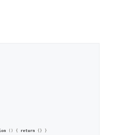
ion
()
{ 
return
 {} }
