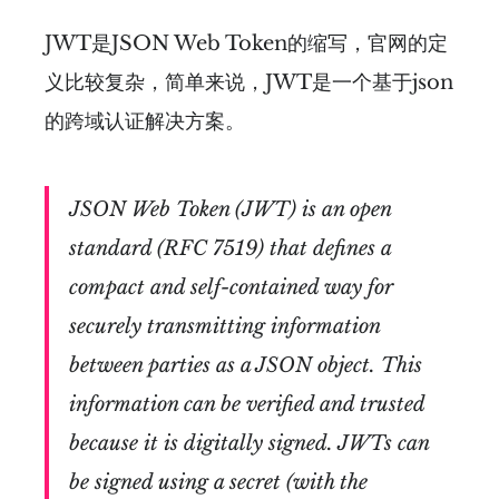
JWT是JSON Web Token的缩写，官网的定
义比较复杂，简单来说，JWT是一个基于json
的跨域认证解决方案。
JSON Web Token (JWT) is an open
standard (RFC 7519) that defines a
compact and self-contained way for
securely transmitting information
between parties as a JSON object. This
information can be verified and trusted
because it is digitally signed. JWTs can
be signed using a secret (with the